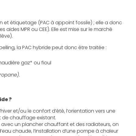
n et étiquetage
(PAC
à appoint fossile) ; elle a donc
s aides MPR ou CEE). Elle est mise sur le marché
elève).
lling, la PAC hybride peut donc être traitée :
haudière gaz* ou fioul
ropane).
ide ?
’hiver et/ou le confort d’été, l’orientation vers une
t de chauffage existant.
e avec un plancher chauffant et des radiateurs, on
 d’eau chaude, l’installation d’une pompe à chaleur