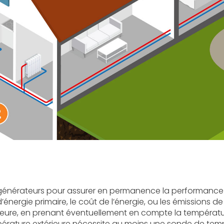
générateurs pour assurer en permanence la performance g
nergie primaire, le coût de l’énergie, ou les émissions d
térieure, en prenant éventuellement en compte la tempéra
mpérature extérieure nécessite au moins une sonde de tem