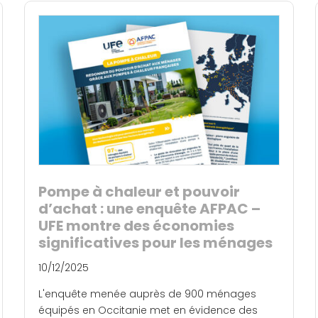
Pompe à chaleur et pouvoir
d’achat : une enquête AFPAC –
UFE montre des économies
significatives pour les ménages
10/12/2025
L'enquête menée auprès de 900 ménages
équipés en Occitanie met en évidence des