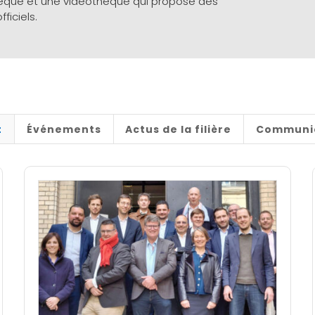
thèque et une vidéothèque qui propose des
ficiels.
t
Événements
Actus de la filière
Communi