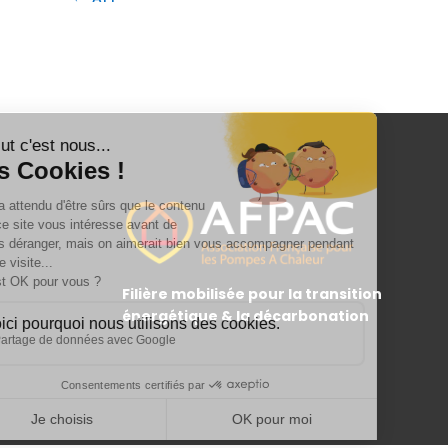
Filière mobilisée pour la transition
énergétique & la décarbonation