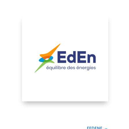
FEDENE
→