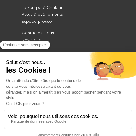
La Pompe à Chaleur
Actus & événements
Espace presse
Contactez-nous
Newsletter
Professionnels, découvrez notre
moteur
de recherche dédié à vos besoins !
ACCÉDEZ AU CEPAC
Afpac 2025 -
Plan du site
-
Mentions légales et politique