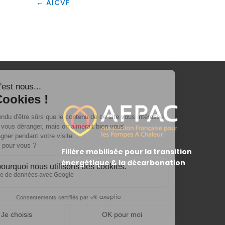
←
AICVF
Filière mobilisée pour la transition
énergétique & la décarbonation